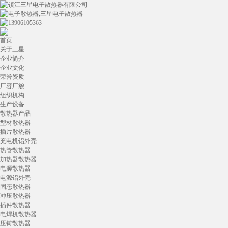
首页
关于三星
企业简介
企业文化
荣誉资质
厂容厂貌
组织机构
生产设备
散热器产品
型材散热器
插片散热器
充电机铝外壳
热管散热器
加热器散热器
电源散热器
电源铝外壳
固态散热器
冲压散热器
插件散热器
电焊机散热器
压铸散热器