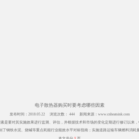
电子散热器购买时要考虑哪些因素
发布时间：
2018.05.22
浏览次数：
444
新闻来源：www.cnheatsink.com
因素是要对其实施效果进行监测、评估，并根据技术和市场的变化定期进行修订以来
制了钢铁水泥、烧碱等重点耗能行业能效水平对标指南；实施道路运输车辆燃料消耗
本文共分
1
页