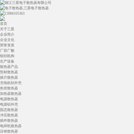
首页
关于三星
企业简介
企业文化
荣誉资质
厂容厂貌
组织机构
生产设备
散热器产品
型材散热器
插片散热器
充电机铝外壳
热管散热器
加热器散热器
电源散热器
电源铝外壳
固态散热器
冲压散热器
插件散热器
电焊机散热器
压铸散热器