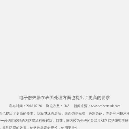
电子散热器在表面处理方面也提出了更高的要求
发布时间：
2018.07.26
浏览次数：
345
新闻来源：www.cnheatsink.com
面也提出了更高的要求。阴极电泳涂层后，表面饱满光洁，色彩亮丽。充分利用技术
步选用较好的内防腐涂料来解决。目前，国内较为先进的是武汉材料保护研究所研制的
，起到防腐的效果，使散热器寿命更长，使用更持久。