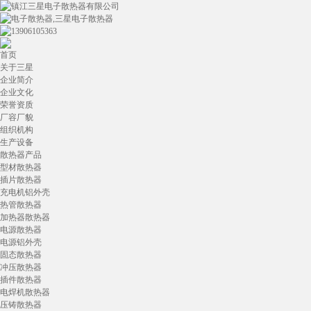
首页
关于三星
企业简介
企业文化
荣誉资质
厂容厂貌
组织机构
生产设备
散热器产品
型材散热器
插片散热器
充电机铝外壳
热管散热器
加热器散热器
电源散热器
电源铝外壳
固态散热器
冲压散热器
插件散热器
电焊机散热器
压铸散热器