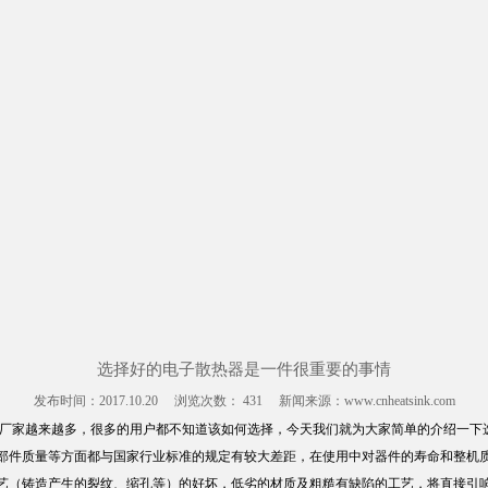
选择好的电子散热器是一件很重要的事情
发布时间：
2017.10.20
浏览次数：
431
新闻来源：www.cnheatsink.com
厂家越来越多，很多的用户都不知道该如何选择，今天我们就为大家简单的介绍一下
部件质量等方面都与国家行业标准的规定有较大差距，在使用中对器件的寿命和整机
（铸造产生的裂纹、缩孔等）的好坏，低劣的材质及粗糙有缺陷的工艺，将直接引响