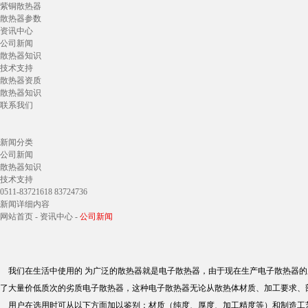
紫铜散热器
散热器参数
资讯中心
公司新闻
散热器知识
技术支持
散热器资质
散热器知识
联系我们
新闻分类
公司新闻
散热器知识
技术支持
0511-83721618 83724736
新闻详细内容
网站首页
-
资讯中心
-
公司新闻
我们在生活中使用的 为广泛的散热器就是电子散热器，由于现在生产电子散热器的
了大量价低质次的劣质电子散热器，这种电子散热器无论从散热体材质、加工要求、
用户在选用时可从以下方面加以鉴别：材质（纯度、厚度、加工精度等）和制造工艺