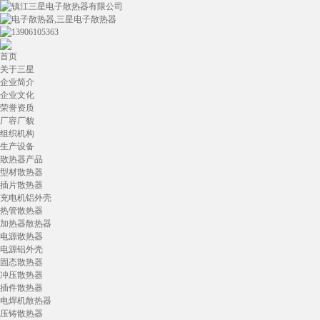
首页
关于三星
企业简介
企业文化
荣誉资质
厂容厂貌
组织机构
生产设备
散热器产品
型材散热器
插片散热器
充电机铝外壳
热管散热器
加热器散热器
电源散热器
电源铝外壳
固态散热器
冲压散热器
插件散热器
电焊机散热器
压铸散热器