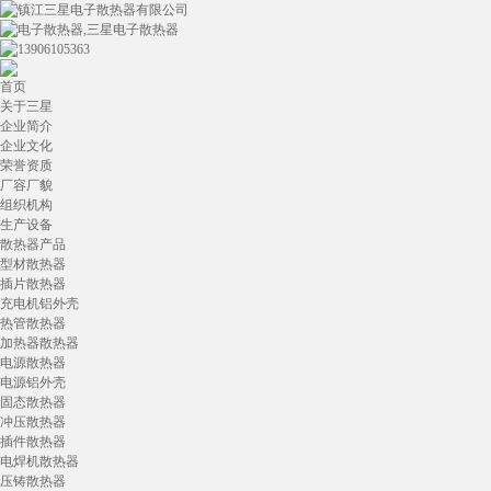
首页
关于三星
企业简介
企业文化
荣誉资质
厂容厂貌
组织机构
生产设备
散热器产品
型材散热器
插片散热器
充电机铝外壳
热管散热器
加热器散热器
电源散热器
电源铝外壳
固态散热器
冲压散热器
插件散热器
电焊机散热器
压铸散热器