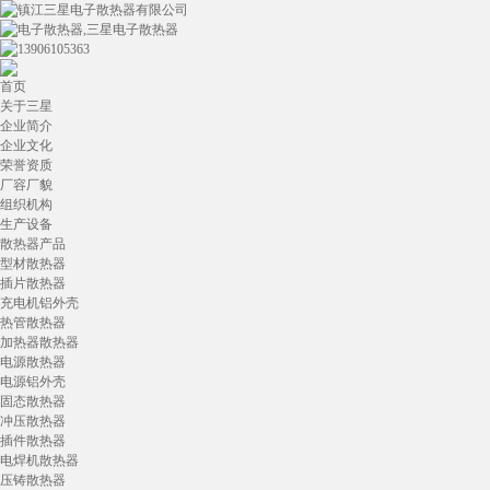
首页
关于三星
企业简介
企业文化
荣誉资质
厂容厂貌
组织机构
生产设备
散热器产品
型材散热器
插片散热器
充电机铝外壳
热管散热器
加热器散热器
电源散热器
电源铝外壳
固态散热器
冲压散热器
插件散热器
电焊机散热器
压铸散热器